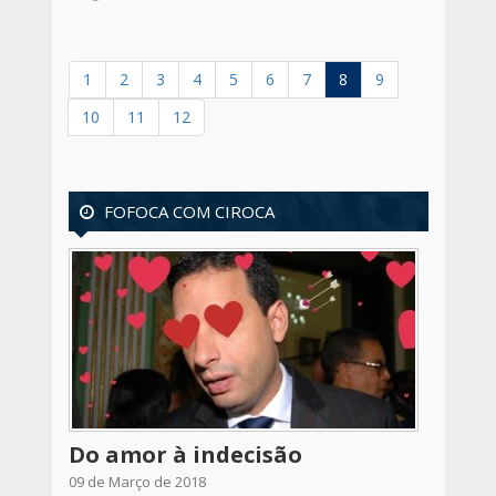
1
2
3
4
5
6
7
8
9
10
11
12
FOFOCA COM CIROCA
Do amor à indecisão
09 de Março de 2018