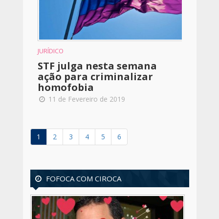
JURÍDICO
STF julga nesta semana
ação para criminalizar
homofobia
11 de Fevereiro de 2019
1
2
3
4
5
6
FOFOCA COM CIROCA