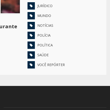
JURÍDICO
MUNDO
durante
NOTÍCIAS
POLÍCIA
POLÍTICA
SAÚDE
VOCÊ REPÓRTER