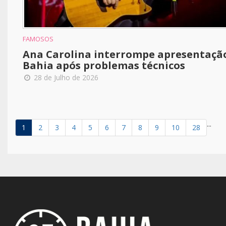
FAMOSOS
Ana Carolina interrompe apresentaçã
Bahia após problemas técnicos
28 de Julho de 2026
...
1
2
3
4
5
6
7
8
9
10
28