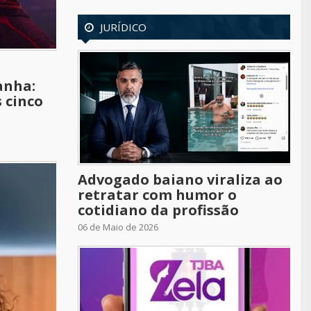
JURÍDICO
anha:
 cinco
Advogado baiano viraliza ao
retratar com humor o
cotidiano da profissão
06 de Maio de 2026